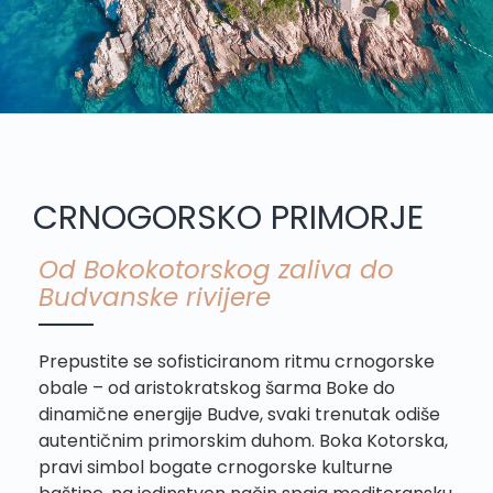
CRNOGORSKO PRIMORJE
Od Bokokotorskog zaliva do
Budvanske rivijere
Prepustite se sofisticiranom ritmu crnogorske
obale – od aristokratskog šarma Boke do
dinamične energije Budve, svaki trenutak odiše
autentičnim primorskim duhom. Boka Kotorska,
pravi simbol bogate crnogorske kulturne