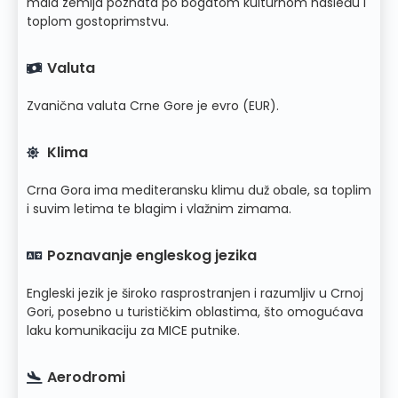
mala zemlja poznata po bogatom kulturnom nasleđu i
toplom gostoprimstvu.
Valuta
Zvanična valuta Crne Gore je evro (EUR).
Klima
Crna Gora ima mediteransku klimu duž obale, sa toplim
i suvim letima te blagim i vlažnim zimama.
Poznavanje engleskog jezika
Engleski jezik je široko rasprostranjen i razumljiv u Crnoj
Gori, posebno u turističkim oblastima, što omogućava
laku komunikaciju za MICE putnike.
Aerodromi